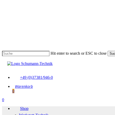
Skip
to
main
content
Hit enter to search or ESC to close
Su
Suche
schließen
+49 (0)37381/946-0
0
Menu
0
Menu
Shop