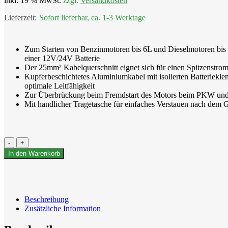
inkl. 19 % MwSt.
zzgl.
Versandkosten
Sofort lieferbar, ca. 1-3 Werktage
Zum Starten von Benzinmotoren bis 6L und Dieselmotoren bis
einer 12V/24V Batterie
Der 25mm² Kabelquerschnitt eignet sich für einen Spitzenstro
Kupferbeschichtetes Aluminiumkabel mit isolierten Batteriekle
optimale Leitfähigkeit
Zur Überbrückung beim Fremdstart des Motors beim PKW und
Mit handlicher Tragetasche für einfaches Verstauen nach dem 
Starthilfekabel
3,5m
In den Warenkorb
Menge
Beschreibung
Zusätzliche Information