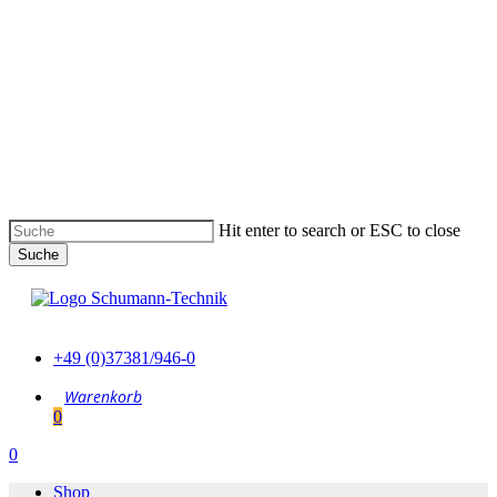
Skip
to
main
content
Hit enter to search or ESC to close
Suche
Suche
schließen
+49 (0)37381/946-0
0
Menu
0
Menu
Shop