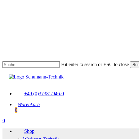
Skip
to
main
content
Hit enter to search or ESC to close
Su
Suche
schließen
+49 (0)37381/946-0
0
Menu
0
Menu
Shop