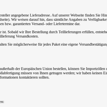
 Besteller angegebene Lieferadresse. Auf unserer Webseite finden Sie 
eite). Wir weisen darauf hin, dass sämtliche Angaben zu Verfügbarkeit
en bzw. garantierten Versand- oder Liefertermine dar.
r ist. Sobald wir Ihre Bestellung durch Teillieferungen erfüllen, entste
illieferung Versandkosten.
alten Sie möglicherweise für jedes Paket eine eigene Versandbestätigun
erhalb der Europäischen Union bestellen, können Sie Importzöllen un
Zollabfertigung müssen von Ihnen getragen werden; wir haben keinen Ei
formationen kontaktieren sollten.
en: