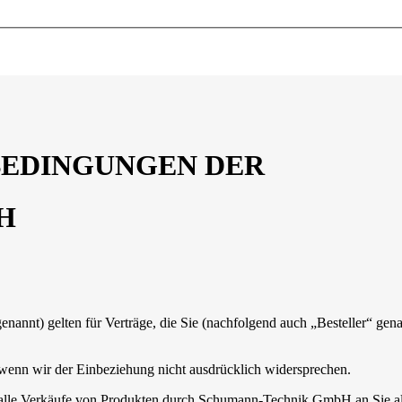
BEDINGUNGEN DER
H
annt) gelten für Verträge, die Sie (nachfolgend auch „Besteller“ g
 wenn wir der Einbeziehung nicht ausdrücklich widersprechen.
 alle Verkäufe von Produkten durch Schumann-Technik GmbH an Sie als