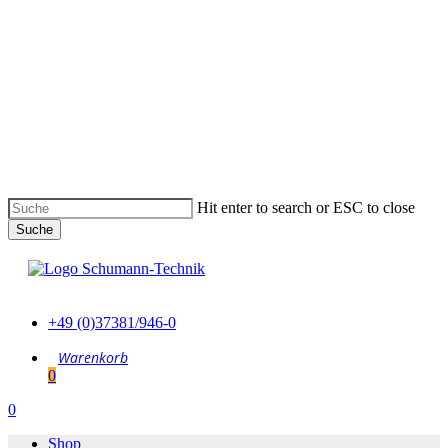
Skip
to
main
content
Hit enter to search or ESC to close
Suche
Suche
schließen
+49 (0)37381/946-0
0
Menu
0
Menu
Shop