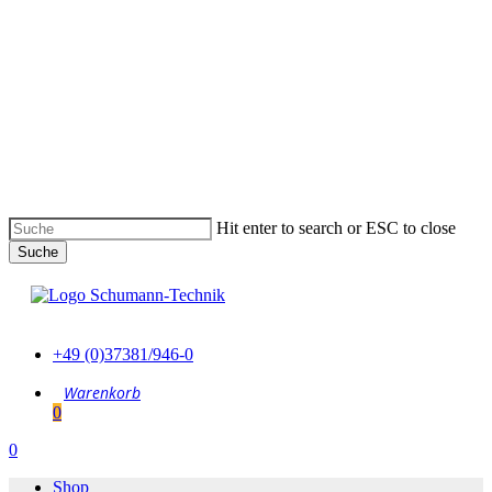
Skip
to
main
content
Hit enter to search or ESC to close
Suche
Suche
schließen
+49 (0)37381/946-0
0
Menu
0
Menu
Shop