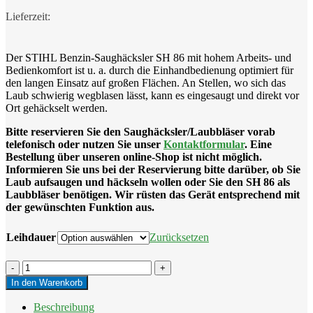
Der STIHL Benzin-Saughäcksler SH 86 mit hohem Arbeits- und
Bedienkomfort ist u. a. durch die Einhandbedienung optimiert für
den langen Einsatz auf großen Flächen. An Stellen, wo sich das
Laub schwierig wegblasen lässt, kann es eingesaugt und direkt vor
Ort gehäckselt werden.
Bitte reservieren Sie den Saughäcksler/Laubbläser vorab
telefonisch oder nutzen Sie unser
Kontaktformular
. Eine
Bestellung über unseren online-Shop ist nicht möglich.
Informieren Sie uns bei der Reservierung bitte darüber, ob Sie
Laub aufsaugen und häckseln wollen oder Sie den SH 86 als
Laubbläser benötigen. Wir rüsten das Gerät entsprechend mit
der gewünschten Funktion aus.
Leihdauer
Zurücksetzen
STIHL
SH
In den Warenkorb
86
Saughäcksler/Laubbläser
Beschreibung