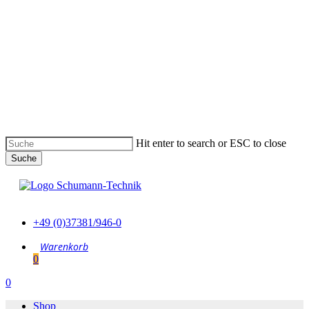
Skip
to
main
content
Hit enter to search or ESC to close
Suche
Suche
schließen
+49 (0)37381/946-0
0
Menu
0
Menu
Shop