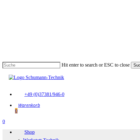
Skip
to
main
content
Hit enter to search or ESC to close
Su
Suche
schließen
+49 (0)37381/946-0
0
Menu
0
Menu
Shop