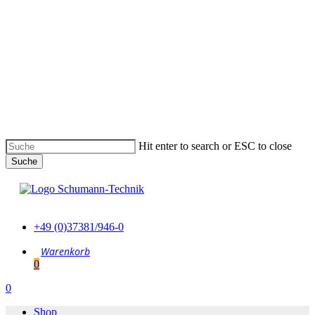
Skip
to
main
content
Hit enter to search or ESC to close
Suche
Suche
schließen
+49 (0)37381/946-0
0
Menu
0
Menu
Shop