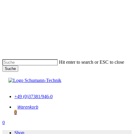
Skip
to
main
content
Hit enter to search or ESC to close
Suche
Suche
schließen
+49 (0)37381/946-0
0
Menu
0
Menu
Shop