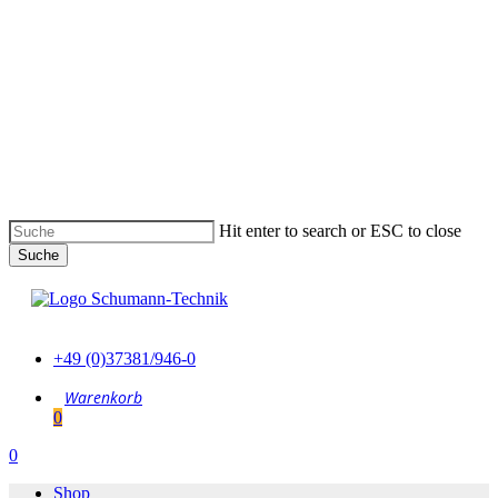
Skip
to
main
content
Hit enter to search or ESC to close
Suche
Suche
schließen
+49 (0)37381/946-0
0
Menu
0
Menu
Shop