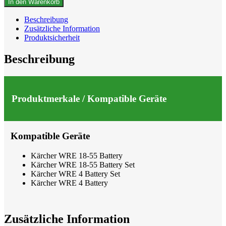
In den Warenkorb
WRE
18-
Beschreibung
55,
Zusätzliche Information
24452440,
Produktsicherheit
3er
Pack
Beschreibung
für
Unkrautenferner
WRE
Menge
Produktmerkale / Kompatible Geräte
Kompatible Geräte
Kärcher WRE 18-55 Battery
Kärcher WRE 18-55 Battery Set
Kärcher WRE 4 Battery Set
Kärcher WRE 4 Battery
Zusätzliche Information