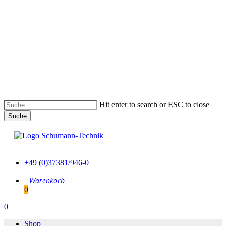
Skip
to
main
content
Hit enter to search or ESC to close
Suche
Suche
schließen
+49 (0)37381/946-0
0
Menu
0
Menu
Shop