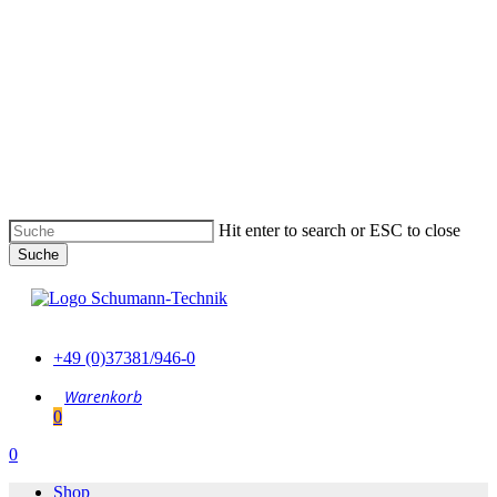
Skip
to
main
content
Hit enter to search or ESC to close
Suche
Suche
schließen
+49 (0)37381/946-0
0
Menu
0
Menu
Shop