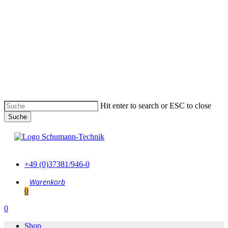
Skip
to
main
content
Hit enter to search or ESC to close
Suche
Suche
schließen
+49 (0)37381/946-0
0
Menu
0
Menu
Shop