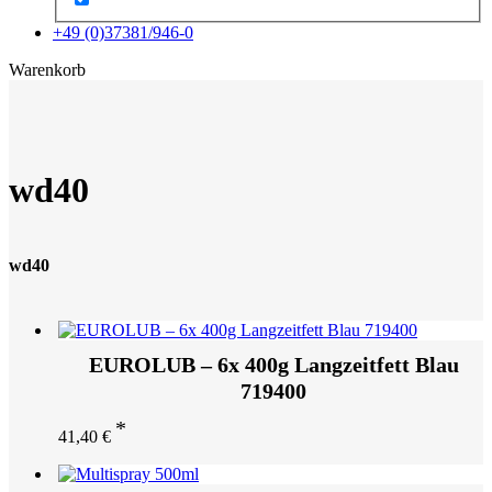
+49 (0)37381/946-0
x
Warenkorb
wd40
wd40
EUROLUB – 6x 400g Langzeitfett Blau
719400
41,40
€