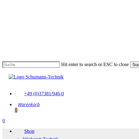
Skip
to
main
content
Hit enter to search or ESC to close
Su
Suche
schließen
+49 (0)37381/946-0
0
Menu
0
Menu
Shop