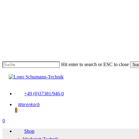
Skip
to
main
content
Hit enter to search or ESC to close
Su
Suche
schließen
+49 (0)37381/946-0
0
Menu
0
Menu
Shop