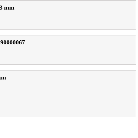
1,3 mm
390000067
 mm