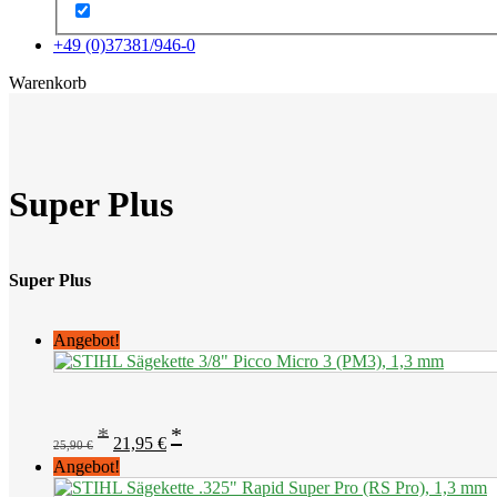
+49 (0)37381/946-0
x
Warenkorb
Super Plus
Super Plus
Angebot!
Ursprünglicher
Aktueller
21,95
€
25,90
€
Preis
Preis
Angebot!
war:
ist: