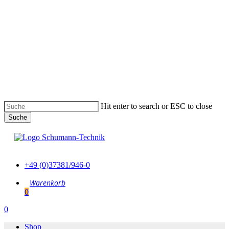
Skip
to
main
content
Hit enter to search or ESC to close
Suche
Suche
schließen
+49 (0)37381/946-0
0
Menu
0
Menu
Shop