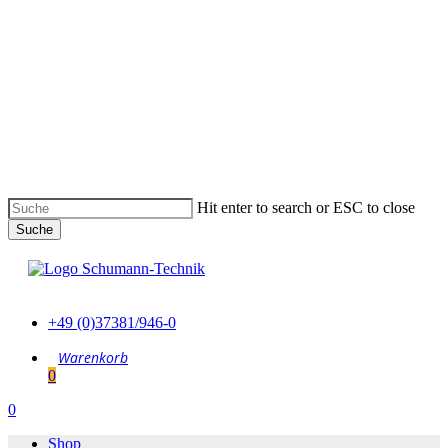
Skip
to
main
content
Hit enter to search or ESC to close
Suche
Suche
schließen
+49 (0)37381/946-0
0
Menu
0
Menu
Shop