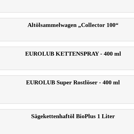
Altölsammelwagen „Collector 100“
EURO­LUB KET­TEN­SPRAY -​ 400 ml
EURO­LUB Super Rostlöser -​ 400 ml
Sägekettenhaftöl BioPlus 1 Liter