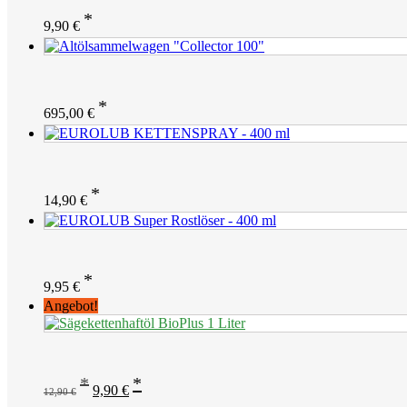
9,90
€
695,00
€
14,90
€
9,95
€
Angebot!
Ursprünglicher
Aktueller
9,90
€
12,90
€
Preis
Preis