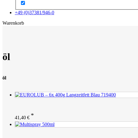
+49 (0)37381/946-0
x
Warenkorb
öl
öl
41,40
€