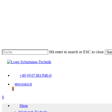
Skip
to
main
content
Hit enter to search or ESC to close
Su
Suche
schließen
+49 (0)37381/946-0
0
Menu
0
Menu
Shop