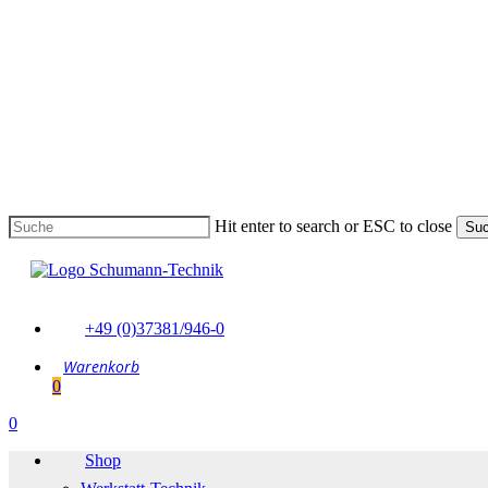
Skip
to
main
content
Hit enter to search or ESC to close
Su
Suche
schließen
+49 (0)37381/946-0
0
Menu
0
Menu
Shop