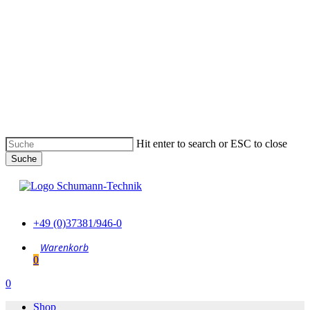
Skip
to
main
content
Hit enter to search or ESC to close
Suche
Suche
schließen
+49 (0)37381/946-0
0
Menu
0
Menu
Shop