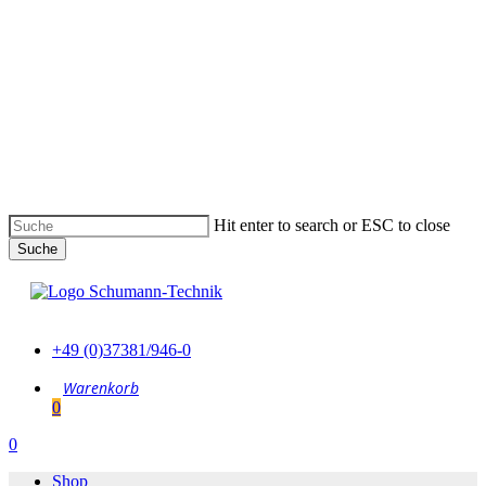
Skip
to
main
content
Hit enter to search or ESC to close
Suche
Suche
schließen
+49 (0)37381/946-0
0
Menu
0
Menu
Shop