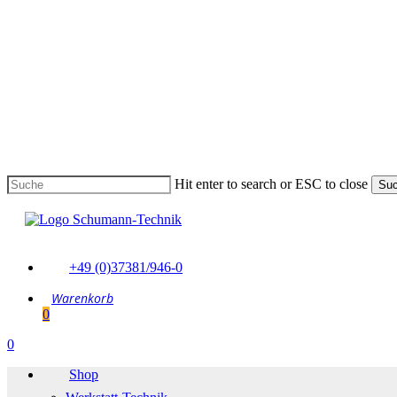
Skip
to
main
content
Hit enter to search or ESC to close
Su
Suche
schließen
+49 (0)37381/946-0
0
Menu
0
Menu
Shop