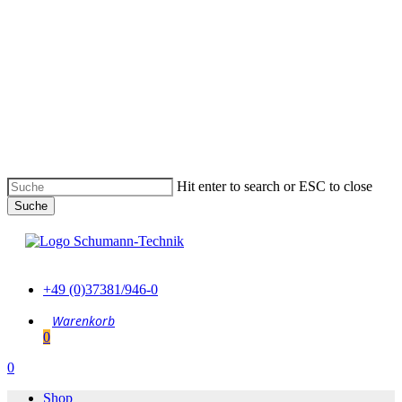
Skip
to
main
content
Hit enter to search or ESC to close
Suche
Suche
schließen
+49 (0)37381/946-0
0
Menu
0
Menu
Shop