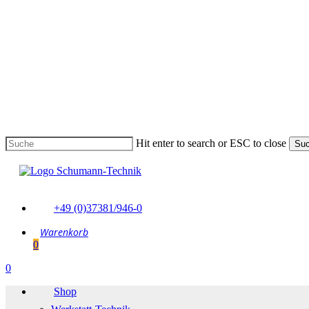
Skip
to
main
content
Hit enter to search or ESC to close
Su
Suche
schließen
+49 (0)37381/946-0
0
Menu
0
Menu
Shop