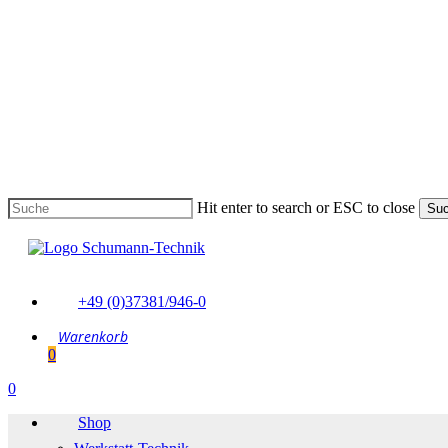
Skip
to
main
content
Hit enter to search or ESC to close
Su
Suche
schließen
+49 (0)37381/946-0
0
Menu
0
Menu
Shop