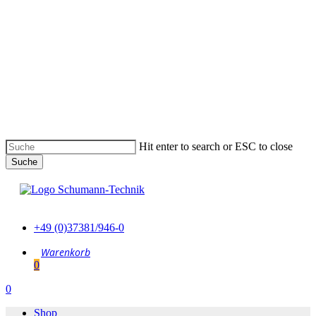
Skip
to
main
content
Hit enter to search or ESC to close
Suche
Suche
schließen
+49 (0)37381/946-0
0
Menu
0
Menu
Shop