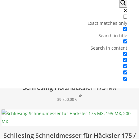
Raupenhäcksler GST120
2.995,00
€
Exact matches only
Search in title
Schliesing Holzhäcksler 235 MX
Search in content
46.999,00
€
Schliesing Holzhäcksler 175 MX
39.750,00
€
Schliesing Schneidmesser für Häcksler 175 /