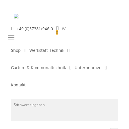
Skip
to
main
content
+49 (0)37381/946-0
0
Menu
Shop
Werkstatt-Technik
x
Warenkorb
Garten- & Kommunaltechnik
Unternehmen
Holzhäcksler
Kontakt
Holzhäcksler