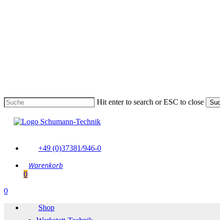
Skip
to
main
content
Hit enter to search or ESC to close
Su
Suche
schließen
+49 (0)37381/946-0
0
Menu
0
Menu
Shop