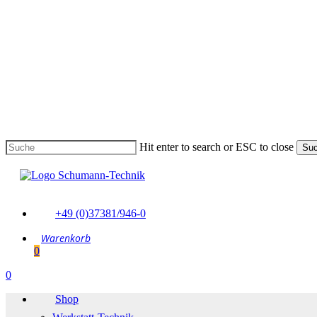
Skip
to
main
content
Hit enter to search or ESC to close
Su
Suche
schließen
+49 (0)37381/946-0
0
Menu
0
Menu
Shop