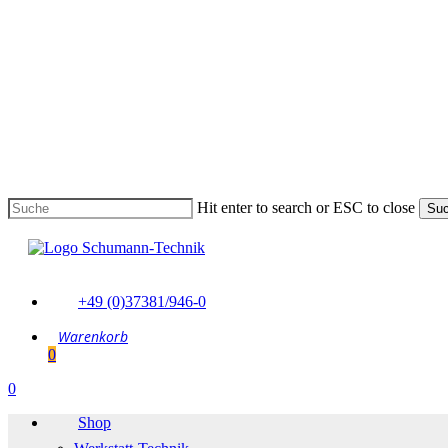
Skip
to
main
content
Hit enter to search or ESC to close
Su
Suche
schließen
+49 (0)37381/946-0
0
Menu
0
Menu
Shop