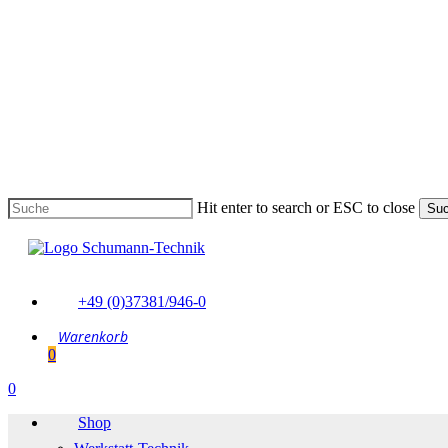
Skip
to
main
content
Hit enter to search or ESC to close
Su
Suche
schließen
+49 (0)37381/946-0
0
Menu
0
Menu
Shop