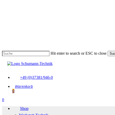
Skip
to
main
content
Hit enter to search or ESC to close
Su
Suche
schließen
+49 (0)37381/946-0
0
Menu
0
Menu
Shop