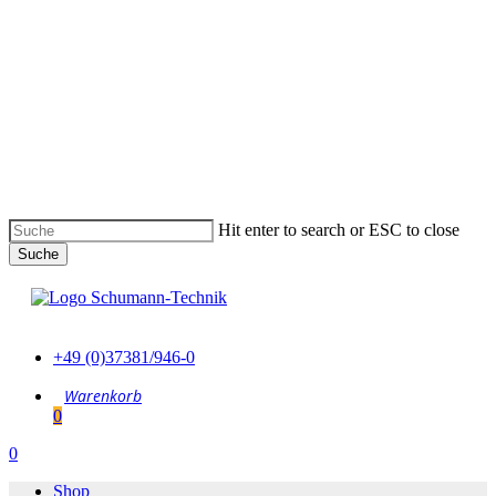
Skip
to
main
content
Hit enter to search or ESC to close
Suche
Suche
schließen
+49 (0)37381/946-0
0
Menu
0
Menu
Shop