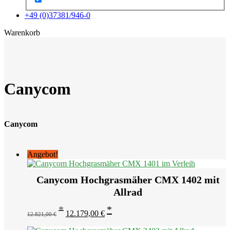
+49 (0)37381/946-0
x
Warenkorb
Canycom
Canycom
Angebot!
Canycom Hochgrasmäher CMX 1402 mit
Allrad
Ursprünglicher
Aktueller
12.179,00
€
12.821,00
€
Preis
Preis
war:
ist: