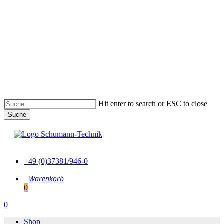
Skip
to
main
content
Hit enter to search or ESC to close
Suche
Suche
schließen
+49 (0)37381/946-0
0
Menu
0
Menu
Shop