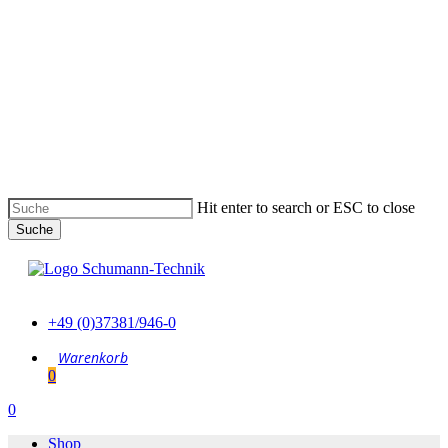
Skip
to
main
content
Hit enter to search or ESC to close
Suche
Suche
schließen
+49 (0)37381/946-0
0
Menu
0
Menu
Shop