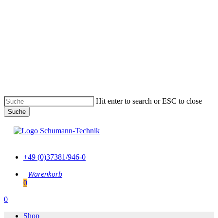
Skip
to
main
content
Hit enter to search or ESC to close
Suche
Suche
schließen
+49 (0)37381/946-0
0
Menu
0
Menu
Shop