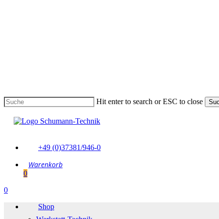
Skip
to
main
content
Hit enter to search or ESC to close
Su
Suche
schließen
+49 (0)37381/946-0
0
Menu
0
Menu
Shop