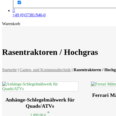
+49 (0)37381/946-0
x
Warenkorb
Rasentraktoren / Hochgras
Startseite
|
Garten- und Kommunaltechnik
|
Rasentraktoren / Hochg
Ferrari M
Anhänge-Schlegelmähwerk für
Quads/ATVs
1.899,00
€