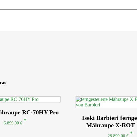
ras
ähraupe RC-70HY Pro
Iseki Barbieri ferng
6.899,00
€
Mähraupe X-ROT 
28.899,00
€