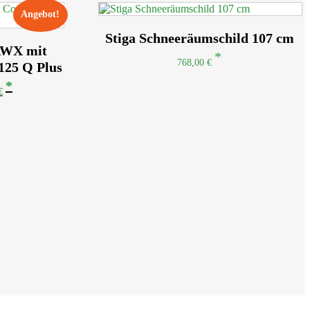
Angebot!
Stiga Schneeräumschild 107 cm
 AWX mit
768,00
€
25 Q Plus
cher
Aktueller
€
Preis
ist:
€
17.499,00 €.