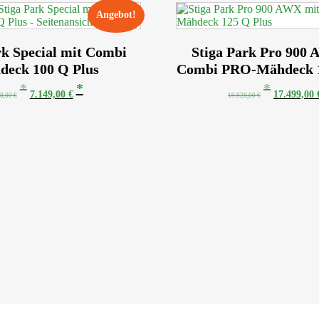
Angebot!
rk Special mit Combi
Stiga Park Pro 900
deck 100 Q Plus
Combi PRO-Mähdeck 1
Ursprünglicher
Aktueller
Ursprüngli
7.149,00
€
17.499,00
48,00
€
19.928,00
€
Preis
Preis
Preis
war:
ist:
war:
8.448,00 €
7.149,00 €.
19.928,00 