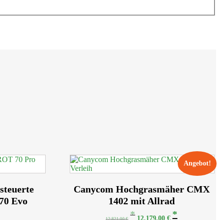
Angebot!
esteuerte
Canycom Hochgrasmäher CMX
70 Evo
1402 mit Allrad
Ursprünglicher
Aktueller
12.179,00
€
12.821,00
€