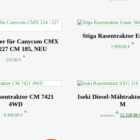
Stiga Rasentraktor E
ser für Canycom CMX
2.899,00
€
 227 CM 185, NEU
319,00
€
asentraktor CM 7421
Iseki Diesel-Mähtrakt
4WD
M
Ursprüngli
8.499,00
€
11.150,00
13.151,00
€
Preis
war:
13.151,00 