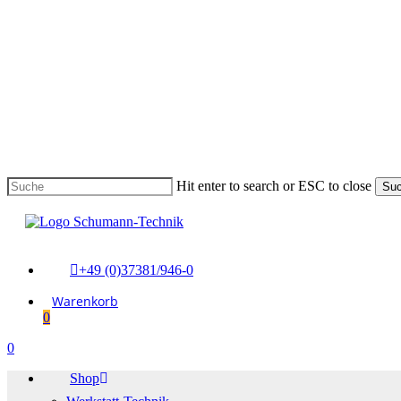
Skip
to
main
content
Hit enter to search or ESC to close
Su
Suche
schließen
+49 (0)37381/946-0
0
Menu
0
Menu
Shop