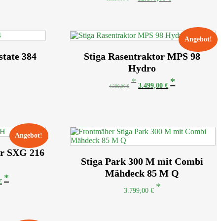
Preis
Preis
war:
ist:
12.821,00 €
12.179,00 €.
Angebot!
state 384
Stiga Rasentraktor MPS 98
Hydro
Ursprünglicher
Aktueller
3.499,00
€
4.399,00
€
Preis
Preis
war:
ist:
4.399,00 €
3.499,00 €.
Angebot!
or SXG 216
Stiga Park 300 M mit Combi
Mähdeck 85 M Q
cher
Aktueller
€
Preis
3.799,00
€
ist:
€
11.150,00 €.