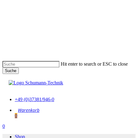
Skip
to
main
content
Hit enter to search or ESC to close
Suche
Suche
schließen
+49 (0)37381/946-0
0
Menu
0
Menu
Shop